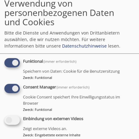
Verwendung von
und Supervision.
personenbezogenen Daten
Mehr Informationen
und Cookies
Bildrechte
Wilfried Veeser
www.veeser.net
Bitte die Dienste und Anwendungen von Drittanbietern
auswählen, die wir nutzen möchten.
Für weitere
Informationen bitte unsere
Datenschutzhinweise
lesen.
Funktional
(immer erforderlich)
Speichern von Daten: Cookie für die Benutzersitzung
Zweck
:
Funktional
Consent Manager
(immer erforderlich)
Pfarrerin Monika Riwar ist als
Beraterin/Seelsorgerin und
Cookie Consent speichert Ihre Einwilligungsstatus im
Supervisorin in eigener Praxis
Browser
Zweck
:
Funktional
tätig bei der
Seelsorgeausbildung
bcb
Einbindung von externen Videos
Bildungszentrum christliche
Zeigt externe Videos an.
Begleitung & Beratung
als
Zweck
:
Eingebettete externe Inhalte