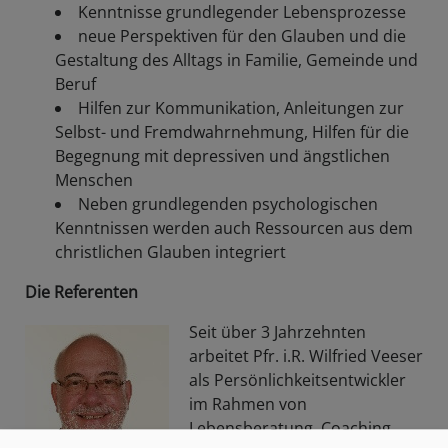
Kenntnisse grundlegender Lebensprozesse
neue Perspektiven für den Glauben und die
Gestaltung des Alltags in Familie, Gemeinde und
Beruf
Hilfen zur Kommunikation, Anleitungen zur
Selbst- und Fremdwahrnehmung, Hilfen für die
Begegnung mit depressiven und ängstlichen
Menschen
Neben grundlegenden psychologischen
Kenntnissen werden auch Ressourcen aus dem
christlichen Glauben integriert
Die Referenten
Seit über 3 Jahrzehnten
arbeitet Pfr. i.R. Wilfried Veeser
als Persönlichkeitsentwickler
im Rahmen von
Lebensberatung, Coaching