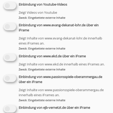
Fachreferentin und
Einbindung von Youtube-Videos
Ausbildungssupervisorin
Bildrechte
Monika Riwar
engagiert. Neben der Beratungs- und
Zeigt Videos von Youtube
Zweck
:
Eingebettete externe Inhalte
Ausbildungsarbeit hält sie Vorträge und Seminare
zu seelsorgerlichen Themen in der Schweiz und in
Einbindung von www.evang-dekanat-lohr.de über ein
iFrame
Deutschland.
Zeigt Inhalte von www.evang-dekanat-lohr.de innerhalb
Mehr Informationen:
eines iFrames an.
Zweck
:
Eingebettete externe Inhalte
https://www.riwarberatung.ch
Einbindung von www.ekd.de über ein iFrame
Zeigt Inhalte von www.ekd.de innerhalb eines iFrames an.
Zweck
:
Eingebettete externe Inhalte
Einbindung von www.passionsspiele-oberammergau.de
über ein iFrame
Zeigt Inhalte von www.passionsspiele-oberammergau.de
Termine 2025
innerhalb eines iFrames an.
Zweck
:
Eingebettete externe Inhalte
Freitag 23. Mai und Samstag 24. Mai
im evangelischen Gemeindehaus Partenstein
Einbindung von ejb-vernetzt.de über ein iFrame