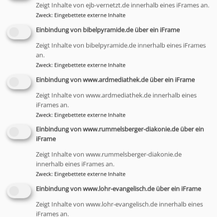
(Kirchgasse 2, 97846 Partenstein)
Zeigt Inhalte von ejb-vernetzt.de innerhalb eines iFrames an.
Zweck
:
Eingebettete externe Inhalte
Freitag 27. Juni und Samstag 28. Juni
Einbindung von bibelpyramide.de über ein iFrame
im evangelischen Gemeindehaus Gemünden
(Baumgartenweg 4, 97737 Gemünden)
Zeigt Inhalte von bibelpyramide.de innerhalb eines iFrames
an.
Freitag 18. Juli und Samstag 19. Juli
Zweck
:
Eingebettete externe Inhalte
im evangelischen Gemeindezentrum Lohr (Dr.-
Einbindung von www.ardmediathek.de über ein iFrame
Gustav-Woehrnitz-Weg 6, 97816 Lohr)
Zeigt Inhalte von www.ardmediathek.de innerhalb eines
iFrames an.
Die Seminarzeiten sind jeweils am Freitag von 15.00
Zweck
:
Eingebettete externe Inhalte
bis ca. 20.00 Uhr und am Samstag von 9.00 bis ca.
18.30 Uhr. Die 6 Tage bilden eine Einheit.
Einbindung von www.rummelsberger-diakonie.de über ein
iFrame
Kosten
Zeigt Inhalte von www.rummelsberger-diakonie.de
innerhalb eines iFrames an.
Das Grundlagenseminar kostet insgesamt 315,- €
Zweck
:
Eingebettete externe Inhalte
(105,- € pro Wochenende). Hinzu kommen Kosten
Einbindung von www.lohr-evangelisch.de über ein iFrame
für Verpflegung (Mittagessen am Sa.). Der
Dekanatsbezirk subventioniert die Seminarkosten
Zeigt Inhalte von www.lohr-evangelisch.de innerhalb eines
iFrames an.
für Gemeindeglieder aus dem Dekanat mit 75,- € pro