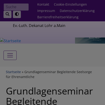
Direkt
Fußbereichsmenü
Kontakt
Cookie-Einstellungen
Suche
zum
Impressum
Datenschutzerklärung
Inhalt
Barrierefreiheitserklärung
Ev.-Luth. Dekanat Lohr a.Main
Hauptnavigation
Breadcrumb
Startseite
Grundlagenseminar Begleitende Seelsorge
für Ehrenamtliche
Grundlagenseminar
Begleitende