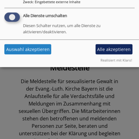
Zweck
:
Eingebettete externe Inhalte
Alle Dienste umschalten
Diesen Schalter nutzen, um alle Dienste zu
aktivieren/deaktivieren.
Auswahl akzeptieren
Alle akzeptieren
Bildrechte
Bildrechte
Realisiert mit Klaro!
Meldestelle ELKB
Meldestelle
Die Meldestelle für sexualisierte Gewalt in
der Evang.-Luth. Kirche Bayern ist die
Anlaufstelle für alle Verdachtsfälle und
Meldungen im Zusammenhang mit
sexuellen Übergriffen. Die Mitarbeiterinnen
stehen den betroffenen und meldenden
Personen zur Seite, beraten und
unterstützen bei der Klärung und begleiten