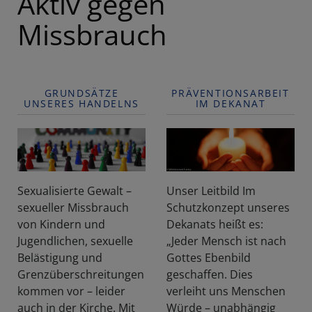
Aktiv gegen
Missbrauch
GRUNDSÄTZE
PRÄVENTIONSARBEIT
UNSERES HANDELNS
IM DEKANAT
Sexualisierte Gewalt –
Unser Leitbild Im
sexueller Missbrauch
Schutzkonzept unseres
von Kindern und
Dekanats heißt es:
Jugendlichen, sexuelle
„Jeder Mensch ist nach
Belästigung und
Gottes Ebenbild
Grenzüberschreitungen
geschaffen. Dies
kommen vor – leider
verleiht uns Menschen
auch in der Kirche. Mit
Würde – unabhängig