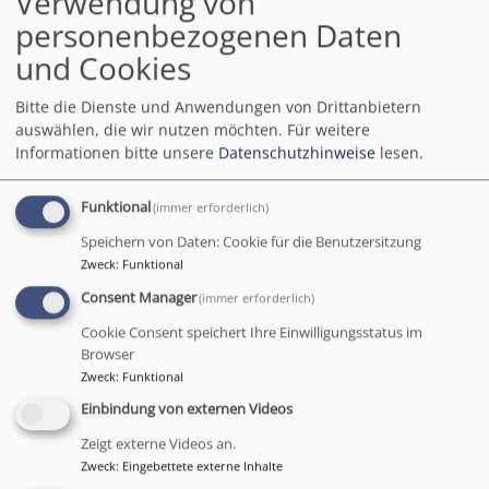
Verwendung von
zugewandtes, aktives Zuhören und
personenbezogenen Daten
niederschwelliges Clearing. Vor allem
bedeutet das, dass sie Betroffene an
und Cookies
geeignete Stellen weiterleiten: die
Bitte die Dienste und Anwendungen von Drittanbietern
Ansprechstelle der Fachstelle in der ELKB,
auswählen, die wir nutzen möchten.
Für weitere
das Hilfetelefon der zentralen
Informationen bitte unsere
Datenschutzhinweise
lesen.
Anlaufstelle.help, sowie regionale
Fachberatungsstellen. Sie sind nach § 5 (4)
Funktional
(immer erforderlich)
PrävG von der Meldepflicht entbunden.
Speichern von Daten: Cookie für die Benutzersitzung
Ansprechperson für den Dekanatsbezirk
Zweck
:
Funktional
Lohr ist Carmen Menger. Sie können sie
Consent Manager
(immer erforderlich)
über folgende Kanäle kontaktieren:
Cookie Consent speichert Ihre Einwilligungsstatus im
E-Mail:
ansprechperson.lohr@elkb.de
Browser
Zweck
:
Funktional
Tel.: 0170 - 90 38 789
Einbindung von externen Videos
Zeigt externe Videos an.
Zweck
:
Eingebettete externe Inhalte