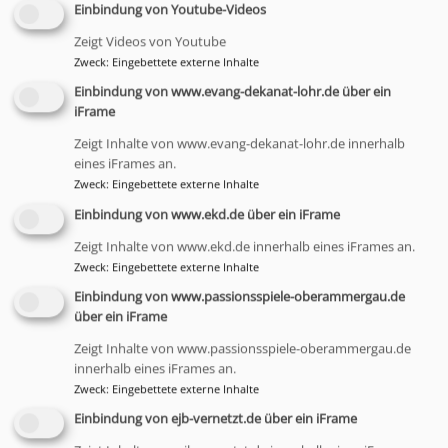
Einbindung von Youtube-Videos
Zeigt Videos von Youtube
Zweck
:
Eingebettete externe Inhalte
Einbindung von www.evang-dekanat-lohr.de über ein
iFrame
Zeigt Inhalte von www.evang-dekanat-lohr.de innerhalb
eines iFrames an.
Bildrechte
Bildrechte
Fachstelle ELKB
Zweck
:
Eingebettete externe Inhalte
Ansprechstelle für Betroffene
Einbindung von www.ekd.de über ein iFrame
Zeigt Inhalte von www.ekd.de innerhalb eines iFrames an.
Wem durch einen kirchlichen
Zweck
:
Eingebettete externe Inhalte
Mitarbeitenden sexualisierte Gewalt
zugefügt wurde, kann sich an die
Einbindung von www.passionsspiele-oberammergau.de
über ein iFrame
„Ansprechstelle für Betroffene“ wenden.
Die Beraterinnen begleiten in einem
Zeigt Inhalte von www.passionsspiele-oberammergau.de
absolut vertraulichen Rahmen. Sie
innerhalb eines iFrames an.
Zweck
:
Eingebettete externe Inhalte
überlegen gemeinsam mit den
Betroffenen, welche Hilfe und
Einbindung von ejb-vernetzt.de über ein iFrame
Unterstützung diese brauchen, und welche