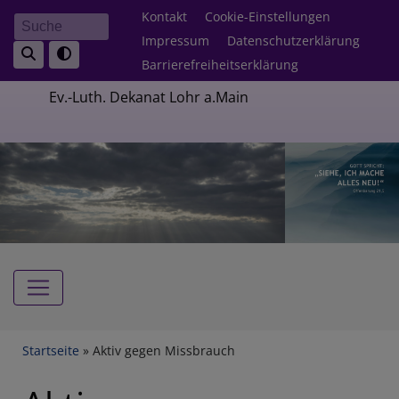
Direkt
Fußbereichsmenü
Kontakt
Cookie-Einstellungen
Suche
zum
Impressum
Datenschutzerklärung
Inhalt
Barrierefreiheitserklärung
Ev.-Luth. Dekanat Lohr a.Main
Hauptnavigation
Breadcrumb
Startseite
Aktiv gegen Missbrauch