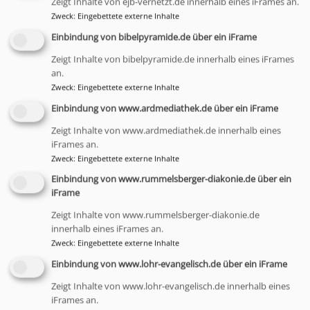
Zeigt Inhalte von ejb-vernetzt.de innerhalb eines iFrames an.
Schritte sie als nächstes gehen möchten.
Zweck
:
Eingebettete externe Inhalte
Ohne Einwilligung der Betroffenen werden
Einbindung von bibelpyramide.de über ein iFrame
keine Informationen an Dritte
Zeigt Inhalte von bibelpyramide.de innerhalb eines iFrames
weitergegeben. Es gibt zwei
an.
Telefonsprechstunden in der Woche für Sie
Zweck
:
Eingebettete externe Inhalte
eingerichtet, an denen wir persönlich für
Einbindung von www.ardmediathek.de über ein iFrame
Sie da sind: Montag, 10:00 Uhr bis 11:00
Uhr und Dienstag von 17:00 Uhr bis 18:00
Zeigt Inhalte von www.ardmediathek.de innerhalb eines
Uhr:
Tel.: 089 / 5595 – 335
iFrames an.
Zweck
:
Eingebettete externe Inhalte
Darüber hinaus ist die Ansprechstelle über
Einbindung von www.rummelsberger-diakonie.de über ein
iFrame
die E-Mailadresse
ansprechstellesg@elkb.de
jederzeit für Sie
Zeigt Inhalte von www.rummelsberger-diakonie.de
erreichbar. Die Beraterinnen antworten
innerhalb eines iFrames an.
wochentags in der Regel innerhalb von 48
Zweck
:
Eingebettete externe Inhalte
Stunden.
Einbindung von www.lohr-evangelisch.de über ein iFrame
Zeigt Inhalte von www.lohr-evangelisch.de innerhalb eines
iFrames an.