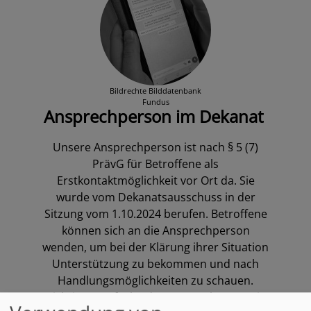
Bildrechte
Bilddatenbank
Fundus
Ansprechperson im Dekanat
Unsere Ansprechperson ist nach § 5 (7)
PrävG für Betroffene als
Erstkontaktmöglichkeit vor Ort da. Sie
wurde vom Dekanatsausschuss in der
Sitzung vom 1.10.2024 berufen. Betroffene
können sich an die Ansprechperson
wenden, um bei der Klärung ihrer Situation
Unterstützung zu bekommen und nach
Handlungsmöglichkeiten zu schauen.
Wichtigste Aufgabe der Ansprechperson ist