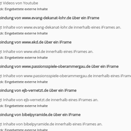
gt Videos von Youtube
n Vertretern und Ansprechpersonen aus dem
ck
:
Eingebettete externe Inhalte
die Sie sich gerne für einen persönlichen
bindung von www.evang-dekanat-lohr.de über ein iFrame
 können. Außerdem finden Sie Links zu
nformationen und Flyer mit allen Informationen
gt Inhalte von www.evang-dekanat-lohr.de innerhalb eines iFrames an.
ck
:
Eingebettete externe Inhalte
bindung von www.ekd.de über ein iFrame
Dekan T
gt Inhalte von www.ekd.de innerhalb eines iFrames an.
ck
:
Eingebettete externe Inhalte
bindung von www.passionsspiele-oberammergau.de über ein iFrame
 christlich eingestellter Mensch, Ihre Gaben und Fähigkeiten
iches Gottes zu stellen? Im Vergleich der Berufe handelt es
gt Inhalte von www.passionsspiele-oberammergau.de innerhalb eines iFram
tigkeiten: Sie haben viel mit Menschen zu tun und mit dem, 
ck
:
Eingebettete externe Inhalte
gt. Sie umfassen vielfältige Aufgabenbereiche und beinhal
bindung von ejb-vernetzt.de über ein iFrame
g. Und sie bieten die schöne Möglichkeit, dem eigenen Gla
gt Inhalte von ejb-vernetzt.de innerhalb eines iFrames an.
und ihn im Beruf zu leben und zu vertiefen!
ck
:
Eingebettete externe Inhalte
se Berufe und empfehle jungen Menschen, sich näher mit d
bindung von bibelpyramide.de über ein iFrame
beschäftigen. Für weitere Rückfragen stehen wir Ihnen im 
gt Inhalte von bibelpyramide.de innerhalb eines iFrames an.
gung.
ck
:
Eingebettete externe Inhalte