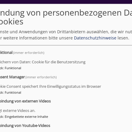
Fußbereichsmenü
Kontakt
Cookie-Einstellungen
I
ndung von personenbezogenen D
ookies
ienste und Anwendungen von Drittanbietern auswählen, die wir nu
r weitere Informationen bitte unsere
Datenschutzhinweise
lesen.
ktional
(immer erforderlich)
ichern von Daten: Cookie für die Benutzersitzung
umb
n der Kirche
ck
:
Funktional
in der Kirche
sent Manager
(immer erforderlich)
kie Consent speichert Ihre Einwilligungsstatus im Browser
ck
:
Funktional
möchten wir Ihnen Informationen über
bindung von externen Videos
hliche Berufe zur Verfügung stellen. Ob
gt externe Videos an.
n/in, Katechet/in oder Religionspädagog/in, hier
ck
:
Eingebettete externe Inhalte
ise auf entsprechende Ausbildungswege und
bindung von Youtube-Videos
zmöglichkeiten. Zu allen Berufsgruppen gibt es