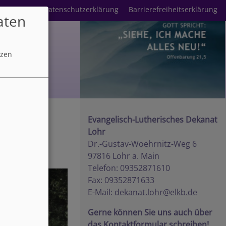
mpressum
Datenschutzerklärung
Barrierefreiheitserklärung
aten
tzen
Evangelisch-Lutherisches Dekanat
Lohr
Dr.-Gustav-Woehrnitz-Weg 6
97816 Lohr a. Main
Telefon: 09352871610
Fax: 09352871633
E-Mail:
dekanat.lohr@elkb.de
Gerne können Sie uns auch über
das Kontaktformular schreiben!