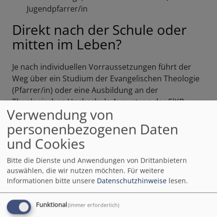
Jugendpfarrer/in
Direkt nach der Schule oder
mitten im Leben?
Je nach individuellen Vorraussetzungen führt der
Weg über ein Studium der Evangelischen Theologie
(Pfarrer/in) oder eine Ausbildung an der
Theologischen Hochschule Augustana der ElKB
Verwendung von
(Pfarrverwalter/in).
personenbezogenen Daten
und Cookies
Bitte die Dienste und Anwendungen von Drittanbietern
auswählen, die wir nutzen möchten.
Für weitere
Pfarrer/in
Informationen bitte unsere
Datenschutzhinweise
lesen.
Funktional
(immer erforderlich)