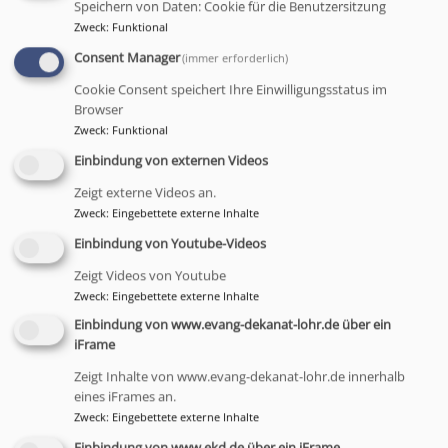
Speichern von Daten: Cookie für die Benutzersitzung
Zweck
:
Funktional
Consent Manager
Studium der Evang. Theologie
(immer erforderlich)
Cookie Consent speichert Ihre Einwilligungsstatus im
Browser
Voraussetzung
: Allgemeine Hochschulreife
Zweck
:
Funktional
Studium (12 Semester) der Ev. Theologie an 21
Einbindung von externen Videos
Universitäten und Kirchlichen Hochschulen
Zeigt externe Videos an.
Zweck
:
Eingebettete externe Inhalte
Studieninhalte: Sprachen (Latein, Griechisch,
Hebräisch), Bibelkunde, Altes und Neues Testament,
Einbindung von Youtube-Videos
Kirchengeschichte, Systematische und Praktische
Zeigt Videos von Youtube
Theologie, Ethik, Philosophie, Pädagogik,
Zweck
:
Eingebettete externe Inhalte
interdisziplinäre Module u.v.m.
Einbindung von www.evang-dekanat-lohr.de über ein
iFrame
Abschluss
:
Erstes Kirchliches Examen bzw.
Theologische Prüfung, Magister, Master
Zeigt Inhalte von www.evang-dekanat-lohr.de innerhalb
eines iFrames an.
Praxis
: Vikariat (Vorbereitungsdienst)
Zweck
:
Eingebettete externe Inhalte