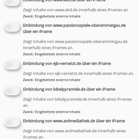
Einbindung von www.ekd.de über ein iFrame
Das Vikariat ist die professionelle Einübung in die
Zeigt Inhalte von www.ekd.de innerhalb eines iFrames an.
pastoralen Arbeitsfelder einer Gemeinde unter
Zweck
:
Eingebettete externe Inhalte
Anleitung eines/r erfahrenen Pfarrers/in (2,5 Jahre).
Einbindung von www.passionsspiele-oberammergau.de
Begleitende Seminare: Predigtaufbau, Rhetorik,
über ein iFrame
liturgische Präsenz, Sprecherziehung,
Zeigt Inhalte von www.passionsspiele-oberammergau.de
Gemeindeleitung, Öffentlichkeitsarbeit, Diakonie,
innerhalb eines iFrames an.
Seelsorge u.v.m.
Zweck
:
Eingebettete externe Inhalte
Einbindung von ejb-vernetzt.de über ein iFrame
Abschluss:
Zweites Kirchliches Examen
Zeigt Inhalte von ejb-vernetzt.de innerhalb eines iFrames an.
Ordination zum/r Pfarrer/in
Zweck
:
Eingebettete externe Inhalte
Einbindung von bibelpyramide.de über ein iFrame
Zeigt Inhalte von bibelpyramide.de innerhalb eines iFrames
an.
Zweck
:
Eingebettete externe Inhalte
Pfarrverwalter/in
Einbindung von www.ardmediathek.de über ein iFrame
Zeigt Inhalte von www.ardmediathek.de innerhalb eines
iFrames an.