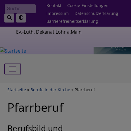
Direkt
Fußbereichsmenü
Kontakt
Cookie-Einstellungen
Suche
zum
Impressum
Datenschutzerklärung
Inhalt
Barrierefreiheitserklärung
Ev.-Luth. Dekanat Lohr a.Main
Hauptnavigation
Breadcrumb
Startseite
Berufe in der Kirche
Pfarrberuf
Pfarrberuf
Berufsbild und