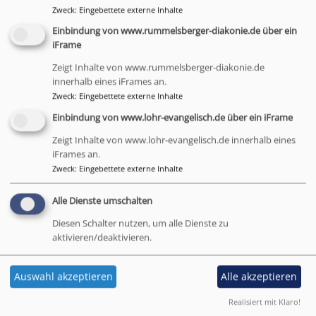
Zweck
:
Eingebettete externe Inhalte
Einbindung von www.rummelsberger-diakonie.de über ein
iFrame
Studium bzw. Ausbildung zum
Zeigt Inhalte von www.rummelsberger-diakonie.de
Pfarrverwalter / zur
innerhalb eines iFrames an.
Pfarrverwalterin
Zweck
:
Eingebettete externe Inhalte
Einbindung von www.lohr-evangelisch.de über ein iFrame
Voraussetzungen:
mindestens mittlerer
Zeigt Inhalte von www.lohr-evangelisch.de innerhalb eines
Schulabschluss, abgeschlossene Berufsausbildung
iFrames an.
und Berufserfahrung, aktives Gemeindeglied, Alter:
Zweck
:
Eingebettete externe Inhalte
26 - 40 Jahre
Alle Dienste umschalten
Studium
: 4-jährige grundständige Ausbildung an der
Diesen Schalter nutzen, um alle Dienste zu
Theol. Hochschule Augustana der ELKB
aktivieren/deaktivieren.
Praxis: Vorbereitungsdienst (30 Monate) in
Gemeinde und im Predigerseminar
Auswahl akzeptieren
Alle akzeptieren
Abschluss: Theologische Anstellungsprüfung
Realisiert mit Klaro!