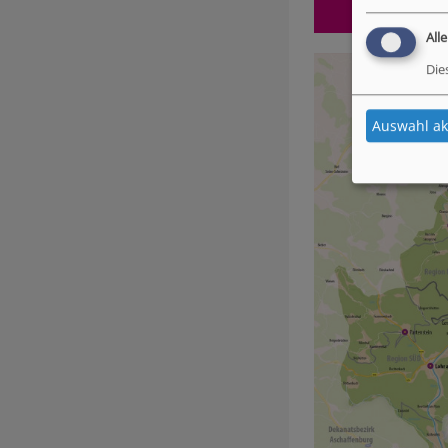
All
Die
Auswahl ak