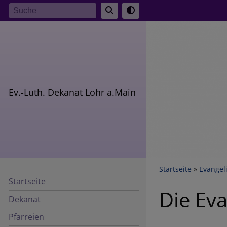
Direkt
Suche
zum
Inhalt
Ev.-Luth. Dekanat Lohr a.Main
Breadcr
Startseite
Evangel
Startseite
Die Eva
Dekanat
Pfarreien