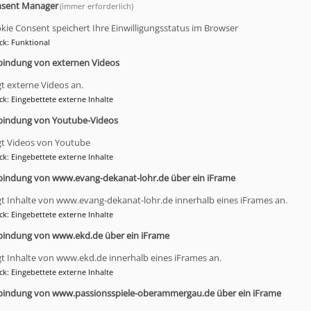
sent Manager
(immer erforderlich)
r Angebote für junge Menschen mit Behinderungen sicherge
kie Consent speichert Ihre Einwilligungsstatus im Browser
ck
:
Funktional
bindung von externen Videos
nd in der Regel in selbst festgelegten Strukturen organiert
hren Themen so selbst eine Stimme.
gt externe Videos an.
ck
:
Eingebettete externe Inhalte
bindung von Youtube-Videos
gt Videos von Youtube
ck
:
Eingebettete externe Inhalte
bindung von www.evang-dekanat-lohr.de über ein iFrame
gt Inhalte von www.evang-dekanat-lohr.de innerhalb eines iFrames an.
ck
:
Eingebettete externe Inhalte
bindung von www.ekd.de über ein iFrame
gt Inhalte von www.ekd.de innerhalb eines iFrames an.
ck
:
Eingebettete externe Inhalte
bindung von www.passionsspiele-oberammergau.de über ein iFrame