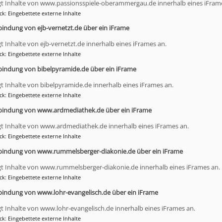
Die Struktur der EJ
gt Inhalte von www.passionsspiele-oberammergau.de innerhalb eines iFram
ck
:
Eingebettete externe Inhalte
bindung von ejb-vernetzt.de über ein iFrame
gt Inhalte von ejb-vernetzt.de innerhalb eines iFrames an.
ck
:
Eingebettete externe Inhalte
bindung von bibelpyramide.de über ein iFrame
gt Inhalte von bibelpyramide.de innerhalb eines iFrames an.
ktur_ejb.pdf
29.05 KB
ck
:
Eingebettete externe Inhalte
bindung von www.ardmediathek.de über ein iFrame
r_evangelischen_jugend.pdf
346.25 KB
gt Inhalte von www.ardmediathek.de innerhalb eines iFrames an.
ck
:
Eingebettete externe Inhalte
bindung von www.rummelsberger-diakonie.de über ein iFrame
gt Inhalte von www.rummelsberger-diakonie.de innerhalb eines iFrames an.
ck
:
Eingebettete externe Inhalte
Die EJ in unserer Regio
bindung von www.lohr-evangelisch.de über ein iFrame
gt Inhalte von www.lohr-evangelisch.de innerhalb eines iFrames an.
ck
:
Eingebettete externe Inhalte