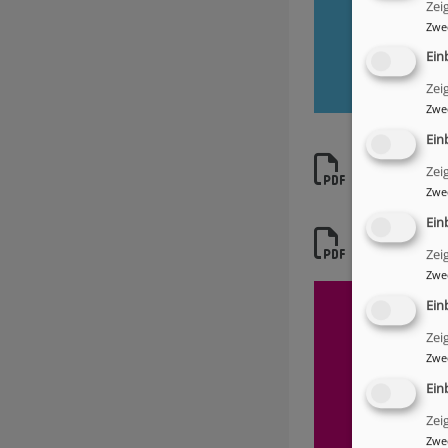
Zei
Zwe
Ein
Zei
Zwe
Ein
Zei
gremienstru
Zwe
Ein
ordnung_de
Zei
Zwe
Ein
Zei
Zwe
Ein
Zei
Zwe