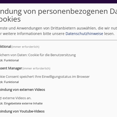
Fußbereichsmenü
Kontakt
Cookie-Einstellungen
I
ndung von personenbezogenen D
ookies
ienste und Anwendungen von Drittanbietern auswählen, die wir nu
r weitere Informationen bitte unsere
Datenschutzhinweise
lesen.
ktional
(immer erforderlich)
ichern von Daten: Cookie für die Benutzersitzung
umb
musik im Dekanat Lohr a.Main
Konzeption Kirchenmusik
ck
:
Funktional
tion Kirchenmusik
sent Manager
(immer erforderlich)
kie Consent speichert Ihre Einwilligungsstatus im Browser
ck
:
Funktional
on für die Kirchenmusik im
bindung von externen Videos
bezirk Lohr
gt externe Videos an.
ck
:
Eingebettete externe Inhalte
bindung von Youtube-Videos
2223.pdf
401.04 KB