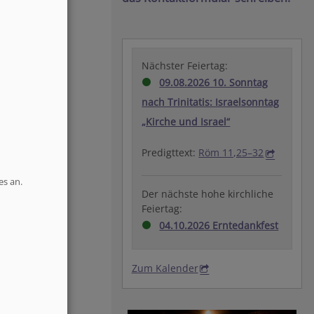
Nächster Feiertag:
09.08.2026 10. Sonntag
nach Trinitatis: Israelsonntag
„Kirche und Israel“
Predigttext:
Röm 11,25–32
es an.
Der nächste hohe kirchliche
Feiertag:
04.10.2026 Erntedankfest
Zum Kalender