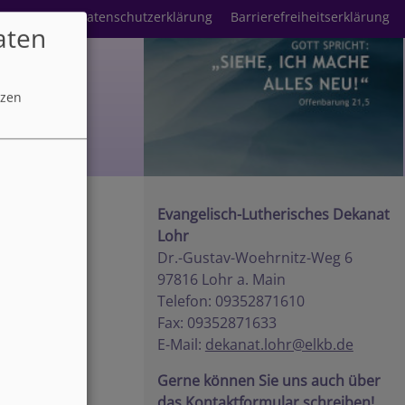
mpressum
Datenschutzerklärung
Barrierefreiheitserklärung
aten
tzen
Evangelisch-Lutherisches Dekanat
Lohr
Dr.-Gustav-Woehrnitz-Weg 6
97816 Lohr a. Main
Telefon: 09352871610
Fax: 09352871633
E-Mail:
dekanat.lohr@elkb.de
Gerne können Sie uns auch über
das Kontaktformular schreiben!