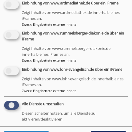
Einbindung von www.ardmediathek.de über ein iFrame
An allen Orten geschieht die Seelsorge in
ökumenischer Zusammenarbeit und über den
Zeigt Inhalte von www.ardmediathek.de innerhalb eines
iFrames an.
Horizont der Konfessionen hinaus.
Zweck
:
Eingebettete externe Inhalte
www.kurseelsorge-bad-brueckenau.de
Einbindung von www.rummelsberger-diakonie.de über ein
iFrame
Zeigt Inhalte von www.rummelsberger-diakonie.de
innerhalb eines iFrames an.
Zweck
:
Eingebettete externe Inhalte
Einbindung von www.lohr-evangelisch.de über ein iFrame
Zeigt Inhalte von www.lohr-evangelisch.de innerhalb eines
iFrames an.
Zweck
:
Eingebettete externe Inhalte
Alle Dienste umschalten
Diesen Schalter nutzen, um alle Dienste zu
Pfarrerin Ina Makowe
aktivieren/deaktivieren.
Vakanzvertretung in der Kur-, Reha- und
Krankenhausseelsorge in Bad Brückenau