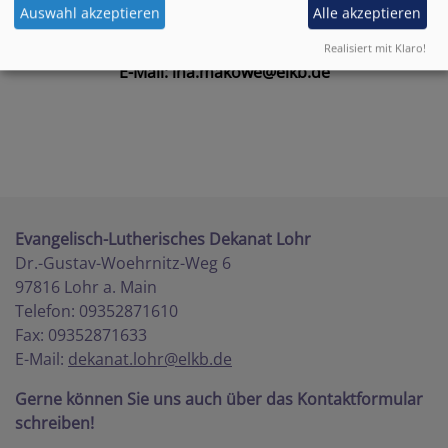
Auswahl akzeptieren
Alle akzeptieren
Tel.: 0178 400 888 2
Realisiert mit Klaro!
E-Mail:
ina.makowe@elkb.de
Evangelisch-Lutherisches Dekanat Lohr
Dr.-Gustav-Woehrnitz-Weg 6
97816 Lohr a. Main
Telefon: 09352871610
Fax: 09352871633
E-Mail:
dekanat.lohr@elkb.de
Gerne können Sie uns auch über das Kontaktformular
schreiben!