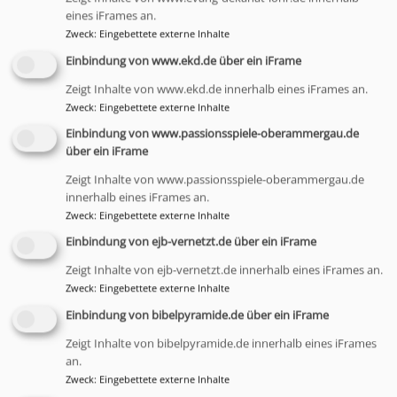
eines iFrames an.
Tel.: 0157 87 54 50 16
Zweck
:
Eingebettete externe Inhalte
E-Mail:
Sebastian.Roth@elkb.de
Einbindung von www.ekd.de über ein iFrame
Zeigt Inhalte von www.ekd.de innerhalb eines iFrames an.
Zweck
:
Eingebettete externe Inhalte
Einbindung von www.passionsspiele-oberammergau.de
über ein iFrame
Seelsorge eröffnet auch in Bad Brückenau Räume:
Zeigt Inhalte von www.passionsspiele-oberammergau.de
innerhalb eines iFrames an.
In der Sinntal- und der Hartwaldklinik mit Angeboten
Zweck
:
Eingebettete externe Inhalte
für Leib und Seele und der Möglichkeit zu
Einbindung von ejb-vernetzt.de über ein iFrame
persönlichen Gesprächen; im Sommer auf dem
Zeigt Inhalte von ejb-vernetzt.de innerhalb eines iFrames an.
gesamten Staatsbadgebiet mit AbendWegen,
Zweck
:
Eingebettete externe Inhalte
AbendSegen, AbendMusik u.ä.
Einbindung von bibelpyramide.de über ein iFrame
Die Hescuro-Klinik in Bad Brückenau ist Seelsorgeort
Zeigt Inhalte von bibelpyramide.de innerhalb eines iFrames
auf zwei Stationen des 100-Betten-Hauses: der
an.
Akutgeriatrie und der geriatrischen Reha.
Zweck
:
Eingebettete externe Inhalte