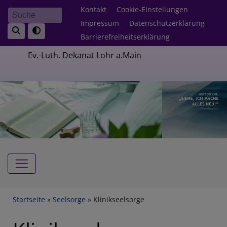
Direkt
Fußbereichsmenü
Kontakt
Cookie-Einstellungen
Suche
zum
Impressum
Datenschutzerklärung
Inhalt
Barrierefreiheitserklärung
Ev.-Luth. Dekanat Lohr a.Main
Hauptnavigation
Breadcrumb
Startseite
Seelsorge
Klinikseelsorge