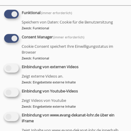
Konzeption Krankenhaus-Seelsorge 2021
Funktional
(immer erforderlich)
52.51 KB
Speichern von Daten: Cookie für die Benutzersitzung
Zweck
:
Funktional
Consent Manager
(immer erforderlich)
Cookie Consent speichert Ihre Einwilligungsstatus im
Browser
Zweck
:
Funktional
Einbindung von externen Videos
Zeigt externe Videos an.
Zweck
:
Eingebettete externe Inhalte
Einbindung von Youtube-Videos
Bildrechte
Sebastian Roth
Pfarrer Sebastian Roth
ist evangelischer
Zeigt Videos von Youtube
Pfarrer in der Kirchengemeinde
Zweck
:
Eingebettete externe Inhalte
Marktheidenfeld und Seelsorger am
Einbindung von www.evang-dekanat-lohr.de über ein
Bezirkskrankenhaus Lohr a.Main und
iFrame
Klinikum Main-Spessart.
Zeigt Inhalte von www.evang-dekanat-lohr.de innerhalb