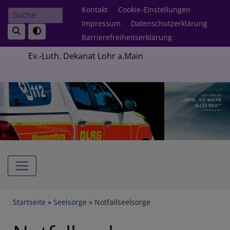
Direkt
Fußbereichsmenü
Kontakt
Cookie-Einstellungen
Suche
zum
Impressum
Datenschutzerklärung
Inhalt
Barrierefreiheitserklärung
Ev.-Luth. Dekanat Lohr a.Main
Hauptnavigation
Breadcrumb
Startseite
Seelsorge
Notfallseelsorge