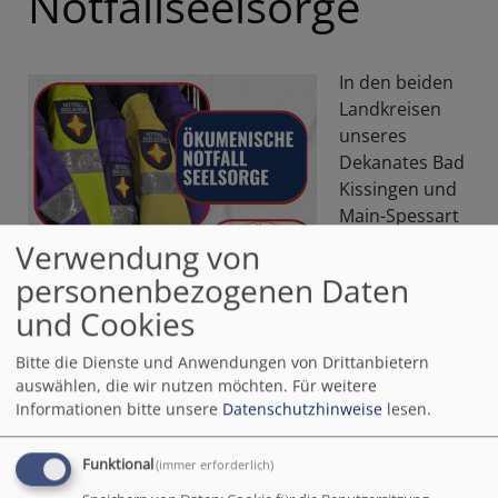
Notfallseelsorge
In den beiden
Landkreisen
unseres
Dekanates Bad
Kissingen und
Main-Spessart
existiert jeweils
Verwendung von
ein
personenbezogenen Daten
und Cookies
Bitte die Dienste und Anwendungen von Drittanbietern
auswählen, die wir nutzen möchten.
Für weitere
Informationen bitte unsere
Datenschutzhinweise
lesen.
Notfallseelsorge-System, das gemeinsam von
Funktional
(immer erforderlich)
hauptamtlichen und ehrenamtlichen Seelsorgern