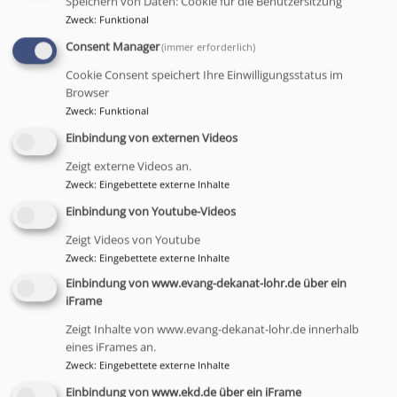
der beiden Kirchen und des
Speichern von Daten: Cookie für die Benutzersitzung
Zweck
:
Funktional
Kriseninterventionsteam des bayerischen Roten
Kreuzes getragen wird.
Consent Manager
(immer erforderlich)
Cookie Consent speichert Ihre Einwilligungsstatus im
Diese ökumenische Notfallseelsorge wird bei Bedarf
Browser
von der zuständigen Rettungsstelle angefordert.
Zweck
:
Funktional
Ihre Aufgabe ist es Menschen in akuten
Einbindung von externen Videos
Notsituationen, z.B. nach einem Unfall unabhängig
von Religion oder Weltanschauung zu begleiten und
Zeigt externe Videos an.
Zweck
:
Eingebettete externe Inhalte
zu unterstützen.
Einbindung von Youtube-Videos
Der Einsatz ist für die Betroffenen immer kostenfrei,
Zeigt Videos von Youtube
und wird durch die evangelische und katholische
Zweck
:
Eingebettete externe Inhalte
Kirche und über Spenden finanziert.
Einbindung von www.evang-dekanat-lohr.de über ein
iFrame
Zeigt Inhalte von www.evang-dekanat-lohr.de innerhalb
eines iFrames an.
Zweck
:
Eingebettete externe Inhalte
Einbindung von www.ekd.de über ein iFrame