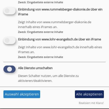
Zweck
:
Eingebettete externe Inhalte
Einbindung von www.rummelsberger-diakonie.de über ein
iFrame
Zeigt Inhalte von www.rummelsberger-diakonie.de
innerhalb eines iFrames an.
Zweck
:
Eingebettete externe Inhalte
Bildrechte
Gabi Rösch
Einbindung von www.lohr-evangelisch.de über ein iFrame
Im Süden - Gabi Rösch
Zeigt Inhalte von www.lohr-evangelisch.de innerhalb eines
Seit März 2019 ist Gabi Rösch als
iFrames an.
Beauftragte für die Notfalllseelsorge im
Zweck
:
Eingebettete externe Inhalte
Landkreis Main-Spessart tätig.
Alle Dienste umschalten
Diesen Schalter nutzen, um alle Dienste zu
aktivieren/deaktivieren.
Evangelisch-Lutherisches Dekanat Lohr
Auswahl akzeptieren
Alle akzeptieren
Dr.-Gustav-Woehrnitz-Weg 6
Realisiert mit Klaro!
97816 Lohr a. Main