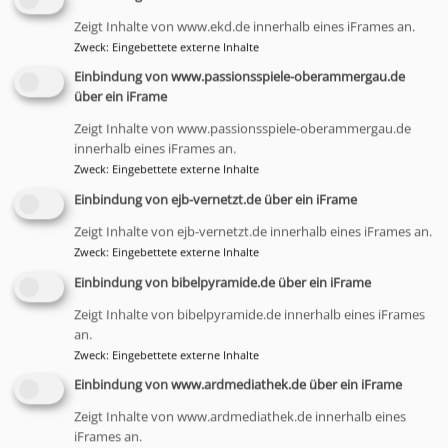
Zeigt Inhalte von www.ekd.de innerhalb eines iFrames an.
Zweck
:
Eingebettete externe Inhalte
Einbindung von www.passionsspiele-oberammergau.de
über ein iFrame
Zeigt Inhalte von www.passionsspiele-oberammergau.de
innerhalb eines iFrames an.
Bildrechte
W.B. Gittermann
Zweck
:
Eingebettete externe Inhalte
Im Norden - Pfarrer Wolf Benjamin
Einbindung von ejb-vernetzt.de über ein iFrame
Gittermann
Zeigt Inhalte von ejb-vernetzt.de innerhalb eines iFrames an.
Seit Dezember 2025 ist Pfarrer Wolf-
Zweck
:
Eingebettete externe Inhalte
Benjamin Gittermann aus Wildflecken
Einbindung von bibelpyramide.de über ein iFrame
Beauftragter für die Notfallseelsorge im
Zeigt Inhalte von bibelpyramide.de innerhalb eines iFrames
Norden und im Bad Kissinger Raum des
an.
Dekanatsbezirks.
Zweck
:
Eingebettete externe Inhalte
Einbindung von www.ardmediathek.de über ein iFrame
Zeigt Inhalte von www.ardmediathek.de innerhalb eines
iFrames an.