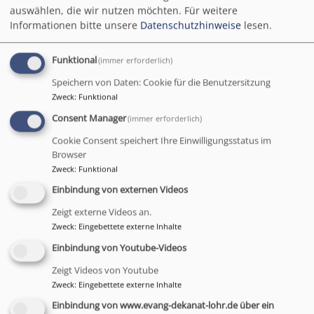
auswählen, die wir nutzen möchten.
Für weitere
Di, 22.9. 14-17 Uhr
Informationen bitte unsere
Datenschutzhinweise
lesen.
Pfarrkonferenz
Dekan Till Roth
Funktional
(immer erforderlich)
Lohr a.Main
Ulmer-Haus Lohr a.Main
Speichern von Daten: Cookie für die Benutzersitzung
Zweck
:
Funktional
Consent Manager
(immer erforderlich)
Cookie Consent speichert Ihre Einwilligungsstatus im
Browser
Zweck
:
Funktional
Einbindung von externen Videos
Zeigt externe Videos an.
Zweck
:
Eingebettete externe Inhalte
Einbindung von Youtube-Videos
Zeigt Videos von Youtube
Do, 24.9. 19:30 Uhr
Zweck
:
Eingebettete externe Inhalte
Dekanats-Ausschuss-Sitzung
Einbindung von www.evang-dekanat-lohr.de über ein
Dekan Till Roth