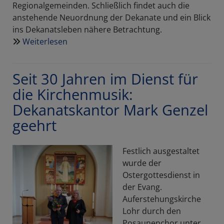
Regionalgemeinden. Schließlich findet auch die
anstehende Neuordnung der Dekanate und ein Blick
ins Dekanatsleben nähere Betrachtung.
Weiterlesen
über
Dekanatsrundbrief
Ostern
Seit 30 Jahren im Dienst für
2026
die Kirchenmusik:
Dekanatskantor Mark Genzel
geehrt
Festlich ausgestaltet
wurde der
Ostergottesdienst in
der Evang.
Auferstehungskirche
Lohr durch den
Posaunenchor unter