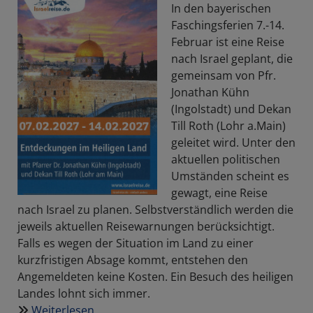
Dienst
In den bayerischen
für
Faschingsferien 7.-14.
die
Februar ist eine Reise
Kirchenmusik:
nach Israel geplant, die
Dekanatskantor
gemeinsam von Pfr.
Mark
Jonathan Kühn
Genzel
(Ingolstadt) und Dekan
geehrt
Till Roth (Lohr a.Main)
geleitet wird. Unter den
aktuellen politischen
Umständen scheint es
gewagt, eine Reise
nach Israel zu planen. Selbstverständlich werden die
jeweils aktuellen Reisewarnungen berücksichtigt.
Falls es wegen der Situation im Land zu einer
kurzfristigen Absage kommt, entstehen den
Angemeldeten keine Kosten. Ein Besuch des heiligen
Landes lohnt sich immer.
Weiterlesen
über