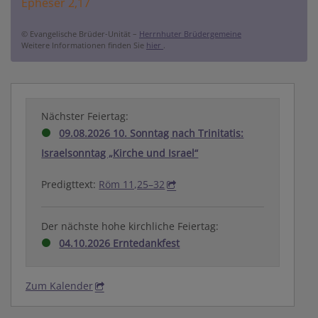
Epheser 2,17
© Evangelische Brüder-Unität –
Herrnhuter Brüdergemeine
Weitere Informationen finden Sie
hier
.
Nächster Feiertag:
09.08.2026 10. Sonntag nach Trinitatis:
Israelsonntag „Kirche und Israel“
Predigttext:
Röm 11,25–32
Der nächste hohe kirchliche Feiertag:
04.10.2026 Erntedankfest
Zum Kalender