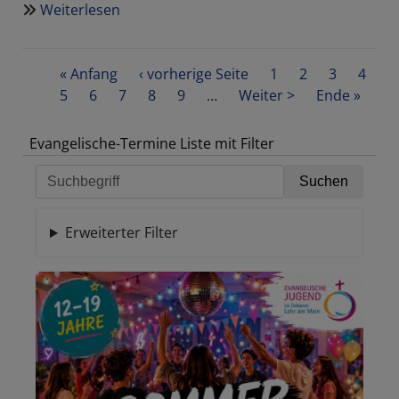
Weiterlesen
über
Vorstellung
von
Seitennummerierung
First
« Anfang
Silke
Vorherige
‹ vorherige Seite
Seite
1
Aktuelle
2
Seite
3
Seite
4
page
Seite
5
Seite
6
Seite
7
Elzenbeck,
Seite
Seite
8
Seite
9
…
Nächste
Weiter >
Seite
Last
Ende »
neue
Seite
page
Leiterin
Evangelische-Termine Liste mit Filter
der
Sozialen
Dienste
der
Erweiterter Filter
Diakonie
Lohr