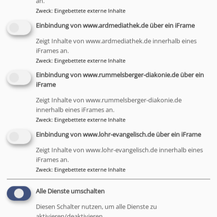
an.
Zweck
:
Eingebettete externe Inhalte
Einbindung von www.ardmediathek.de über ein iFrame
Zeigt Inhalte von www.ardmediathek.de innerhalb eines
iFrames an.
Zweck
:
Eingebettete externe Inhalte
Einbindung von www.rummelsberger-diakonie.de über ein
iFrame
Zeigt Inhalte von www.rummelsberger-diakonie.de
innerhalb eines iFrames an.
Zweck
:
Eingebettete externe Inhalte
Sa, 3.10. 18-21 Uhr
Einbindung von www.lohr-evangelisch.de über ein iFrame
Christustag Youth -Zeit zur Begegnung &
Chillout
Zeigt Inhalte von www.lohr-evangelisch.de innerhalb eines
Trotz aller Unsicherheit – Jesus ist unser Friede
iFrames an.
Abend mit moderner Lobpreismusik von Copyright by heaven,
Zweck
:
Eingebettete externe Inhalte
Predigt von Andreas Müller (EC Deutschland) sowie viel Zeit für
Begegnung, Gespräche und eine Mocktailbar
Alle Dienste umschalten
Dekanatsjugendreferentin Melanie Stadelbauer
Bad Brückenau
Friedenskirche Bad Brückenau
Diesen Schalter nutzen, um alle Dienste zu
aktivieren/deaktivieren.