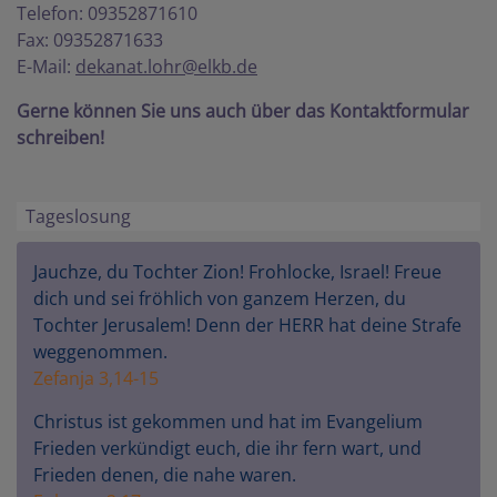
Telefon: 09352871610
Fax: 09352871633
E-Mail:
dekanat.lohr@elkb.de
Gerne können Sie uns auch über das Kontaktformular
schreiben!
Tageslosung
Jauchze, du Tochter Zion! Frohlocke, Israel! Freue
dich und sei fröhlich von ganzem Herzen, du
Tochter Jerusalem! Denn der HERR hat deine Strafe
weggenommen.
Zefanja 3,14-15
Christus ist gekommen und hat im Evangelium
Frieden verkündigt euch, die ihr fern wart, und
Frieden denen, die nahe waren.