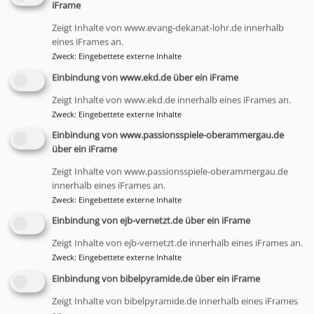
iFrame
Hammelburg
Martin-Luther-Haus (neues Gemeindehaus
Hammelburg)
Zeigt Inhalte von www.evang-dekanat-lohr.de innerhalb
eines iFrames an.
Zweck
:
Eingebettete externe Inhalte
Einbindung von www.ekd.de über ein iFrame
Zeigt Inhalte von www.ekd.de innerhalb eines iFrames an.
Zweck
:
Eingebettete externe Inhalte
Einbindung von www.passionsspiele-oberammergau.de
über ein iFrame
Zeigt Inhalte von www.passionsspiele-oberammergau.de
innerhalb eines iFrames an.
Zweck
:
Eingebettete externe Inhalte
Einbindung von ejb-vernetzt.de über ein iFrame
Sa, 26.9. 14-17:30 Uhr
Zeigt Inhalte von ejb-vernetzt.de innerhalb eines iFrames an.
Dekanatsfrauentag
Zweck
:
Eingebettete externe Inhalte
Worte, die aufbauen - die Kraft des Zuspruchs
Martina Klein und Christine Manaj
Einbindung von bibelpyramide.de über ein iFrame
Bad Brückenau
Gemeindehaus Bad Brückenau
Zeigt Inhalte von bibelpyramide.de innerhalb eines iFrames