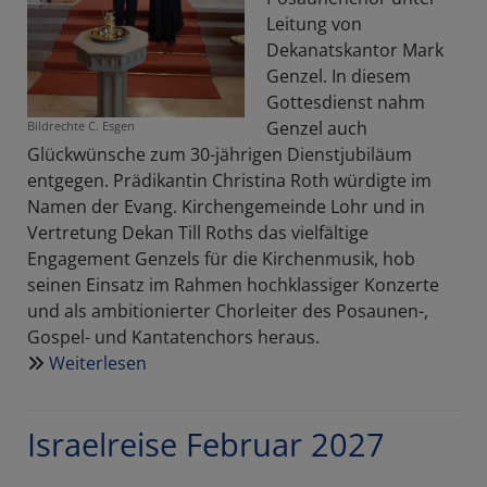
Leitung von
Dekanatskantor Mark
Genzel. In diesem
Gottesdienst nahm
Genzel auch
Bildrechte
C. Esgen
Glückwünsche zum 30-jährigen Dienstjubiläum
entgegen. Prädikantin Christina Roth würdigte im
Namen der Evang. Kirchengemeinde Lohr und in
Vertretung Dekan Till Roths das vielfältige
Engagement Genzels für die Kirchenmusik, hob
seinen Einsatz im Rahmen hochklassiger Konzerte
und als ambitionierter Chorleiter des Posaunen-,
Gospel- und Kantatenchors heraus.
Weiterlesen
über
Seit
30
Israelreise Februar 2027
Jahren
im