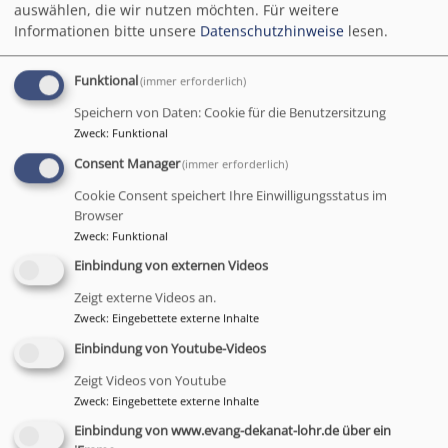
auswählen, die wir nutzen möchten.
Für weitere
Di, 22.9. 14-17 Uhr
Informationen bitte unsere
Datenschutzhinweise
lesen.
Pfarrkonferenz
Dekan Till Roth
Funktional
(immer erforderlich)
Lohr a.Main
Ulmer-Haus Lohr a.Main
Speichern von Daten: Cookie für die Benutzersitzung
Zweck
:
Funktional
Consent Manager
(immer erforderlich)
Cookie Consent speichert Ihre Einwilligungsstatus im
Browser
Zweck
:
Funktional
Einbindung von externen Videos
Zeigt externe Videos an.
Zweck
:
Eingebettete externe Inhalte
Einbindung von Youtube-Videos
Do, 24.9. 19:30 Uhr
Zeigt Videos von Youtube
Zweck
:
Eingebettete externe Inhalte
Dekanats-Ausschuss-Sitzung
Dekan Till Roth
Einbindung von www.evang-dekanat-lohr.de über ein
Hammelburg
Martin-Luther-Haus (neues Gemeindehaus