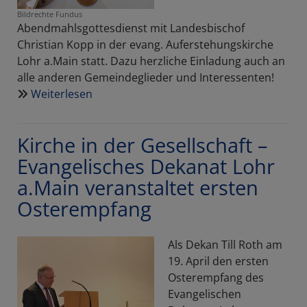
Bildrechte
Fundus
Abendmahlsgottesdienst mit Landesbischof
Christian Kopp in der evang. Auferstehungskirche
Lohr a.Main statt. Dazu herzliche Einladung auch an
alle anderen Gemeindeglieder und Interessenten!
Weiterlesen
über
Am
1.
Kirche in der Gesellschaft –
Mai
findet
Evangelisches Dekanat Lohr
der
a.Main veranstaltet ersten
47.
Osterempfang
Bayerische
Mesnertag
in
Als Dekan Till Roth am
Lohr
19. April den ersten
a.Main
Osterempfang des
statt
Evangelischen