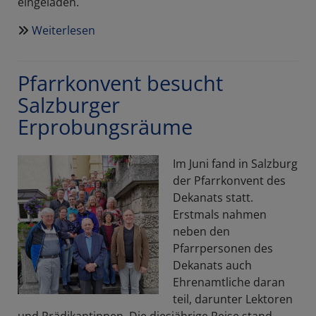
eingeladen.
Weiterlesen
über
„Jede
ist
Pfarrkonvent besucht
normal,
bis
Salzburger
du
Erprobungsräume
sie
kennenlernst“
Im Juni fand in Salzburg
–
der Pfarrkonvent des
Seminartag
Dekanats statt.
der
Erstmals nahmen
Frauen
neben den
Pfarrpersonen des
Dekanats auch
Ehrenamtliche daran
teil, darunter Lektoren
und Prädikantinnen. Die diesjährige Reise stand