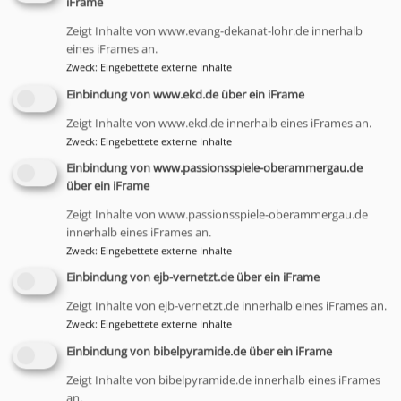
iFrame
Hammelburg)
Zeigt Inhalte von www.evang-dekanat-lohr.de innerhalb
eines iFrames an.
Zweck
:
Eingebettete externe Inhalte
Einbindung von www.ekd.de über ein iFrame
Zeigt Inhalte von www.ekd.de innerhalb eines iFrames an.
Zweck
:
Eingebettete externe Inhalte
Einbindung von www.passionsspiele-oberammergau.de
über ein iFrame
Zeigt Inhalte von www.passionsspiele-oberammergau.de
innerhalb eines iFrames an.
Zweck
:
Eingebettete externe Inhalte
Sa, 26.9. 14-17:30 Uhr
Einbindung von ejb-vernetzt.de über ein iFrame
Dekanatsfrauentag
Zeigt Inhalte von ejb-vernetzt.de innerhalb eines iFrames an.
Worte, die aufbauen - die Kraft des Zuspruchs
Zweck
:
Eingebettete externe Inhalte
Martina Klein und Christine Manaj
Einbindung von bibelpyramide.de über ein iFrame
Bad Brückenau
Gemeindehaus Bad Brückenau
Zeigt Inhalte von bibelpyramide.de innerhalb eines iFrames
an.