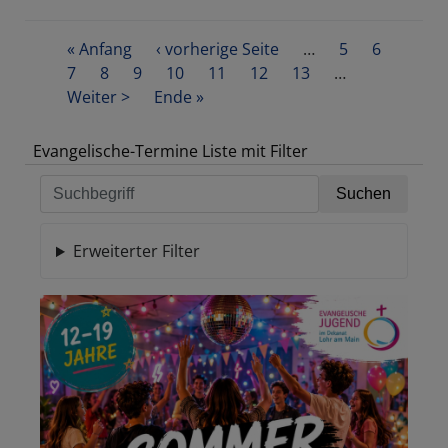
Frischer
Blick
Seitennummerierung
First
« Anfang
auf
Vorherige
‹ vorherige Seite
…
Seite
5
Seite
6
page
Seite
7
Seite
8
Aktuelle
9
Vakanzen
Seite
Seite
10
Seite
11
Seite
12
Seite
13
…
Nächste
Weiter >
Seite
beim
Last
Ende »
Seite
Kirchenvorsteher-
page
Tag
Evangelische-Termine Liste mit Filter
in
Gräfendorf
Erweiterter Filter