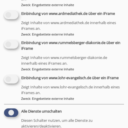
Zweck
:
Eingebettete externe Inhalte
Einbindung von www.ardmediathek.de über ein iFrame
Zeigt Inhalte von www.ardmediathek.de innerhalb eines
iFrames an.
Zweck
:
Eingebettete externe Inhalte
Einbindung von www.rummelsberger-diakonie.de über ein
iFrame
Zeigt Inhalte von www.rummelsberger-diakonie.de
innerhalb eines iFrames an.
Sa, 3.10. 18-21 Uhr
Zweck
:
Eingebettete externe Inhalte
Christustag Youth -Zeit zur Begegnung &
Einbindung von www.lohr-evangelisch.de über ein iFrame
Chillout
Zeigt Inhalte von www.lohr-evangelisch.de innerhalb eines
Trotz aller Unsicherheit – Jesus ist unser Friede
iFrames an.
Abend mit moderner Lobpreismusik von Copyright by heaven,
Zweck
:
Eingebettete externe Inhalte
Predigt von Andreas Müller (EC Deutschland) sowie viel Zeit für
Begegnung, Gespräche und eine Mocktailbar
Alle Dienste umschalten
Dekanatsjugendreferentin Melanie Stadelbauer
Bad Brückenau
Friedenskirche Bad Brückenau
Diesen Schalter nutzen, um alle Dienste zu
aktivieren/deaktivieren.