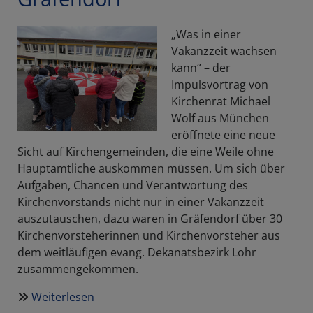
Evangelisches
Dekanat
„Was in einer
Lohr
Vakanzzeit wachsen
a.Main
kann“ – der
veranstaltet
Impulsvortrag von
ersten
Kirchenrat Michael
Osterempfang
Wolf aus München
eröffnete eine neue
Sicht auf Kirchengemeinden, die eine Weile ohne
Hauptamtliche auskommen müssen. Um sich über
Aufgaben, Chancen und Verantwortung des
Kirchenvorstands nicht nur in einer Vakanzzeit
auszutauschen, dazu waren in Gräfendorf über 30
Kirchenvorsteherinnen und Kirchenvorsteher aus
dem weitläufigen evang. Dekanatsbezirk Lohr
zusammengekommen.
Weiterlesen
über