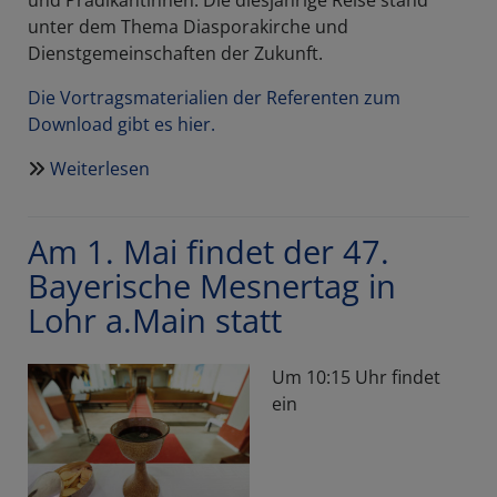
unter dem Thema Diasporakirche und
Dienstgemeinschaften der Zukunft.
Die Vortragsmaterialien der Referenten zum
Download gibt es hier.
Weiterlesen
über
Pfarrkonvent
besucht
Am 1. Mai findet der 47.
Salzburger
Erprobungsräume
Bayerische Mesnertag in
Lohr a.Main statt
Um 10:15 Uhr findet
ein