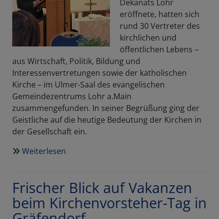
Dekanats Lohr
eröffnete, hatten sich
rund 30 Vertreter des
kirchlichen und
öffentlichen Lebens –
aus Wirtschaft, Politik, Bildung und
Interessenvertretungen sowie der katholischen
Kirche – im Ulmer-Saal des evangelischen
Gemeindezentrums Lohr a.Main
zusammengefunden. In seiner Begrüßung ging der
Geistliche auf die heutige Bedeutung der Kirchen in
der Gesellschaft ein.
Weiterlesen
über
Kirche
in
Frischer Blick auf Vakanzen
der
Gesellschaft
beim Kirchenvorsteher-Tag in
–
Gräfendorf