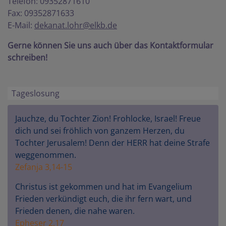
Telefon: 09352871610
Fax: 09352871633
E-Mail:
dekanat.lohr@elkb.de
Gerne können Sie uns auch über das Kontaktformular
schreiben!
Tageslosung
Jauchze, du Tochter Zion! Frohlocke, Israel! Freue
dich und sei fröhlich von ganzem Herzen, du
Tochter Jerusalem! Denn der HERR hat deine Strafe
weggenommen.
Zefanja 3,14-15
Christus ist gekommen und hat im Evangelium
Frieden verkündigt euch, die ihr fern wart, und
Frieden denen, die nahe waren.
Epheser 2,17